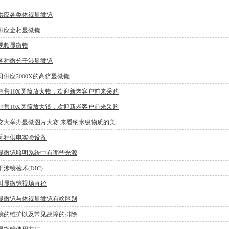
供应各类体视显微镜
供应金相显微镜
视频显微镜
各种微分干涉显微镜
司供应2000X的高倍显微镜
销售10X圆筒放大镜，欢迎新老客户前来采购
销售10X圆筒放大镜，欢迎新老客户前来采购
交大举办显微图片大赛 来看纳米级物质的美
远程供电实验设备
显微镜照明系统中有哪些光源
涉镜检术(DIC)
叫显微镜视场直径
显微镜与体视显微镜有啥区别
镜的维护以及常见故障的排除