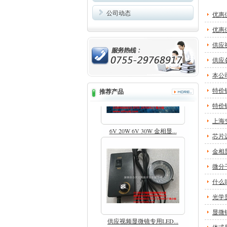
公司动态
优惠
优惠
体视显微镜专用卤素杯灯...
供应
供应
本公
特价
推荐产品
特价
上海
6V 20W 6V 30W 金相显...
芯片
金相
微分干
什么
光学
显微
供应视频显微镜专用LED...