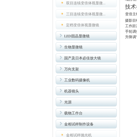
双目连续变倍体视显微...
技术
三目连续变倍体视显微...
变倍主物
摄影目
定档变倍体视显微镜
工作距
手轮调
LED固晶显微镜
升降调节
生物显微镜
国产及日本必佳放大镜
万向支架
工业数码摄像机
机器镜头
光源
载物工作台
金相试样制作设备
金相试样抛光机