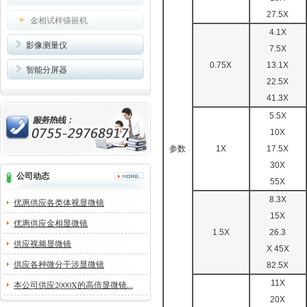
27.5X
金相试样镶嵌机
4.1X
影像测量仪
7.5X
0.75X
13.1X
智能分屏器
22.5X
41.3X
5.5X
10X
参数
1X
17.5X
30X
公司动态
55X
8.3X
优惠供应各类体视显微镜
15X
优惠供应金相显微镜
1.5X
26.3
供应视频显微镜
X 45X
供应各种微分干涉显微镜
82.5X
11X
本公司供应2000X的高倍显微镜...
20X