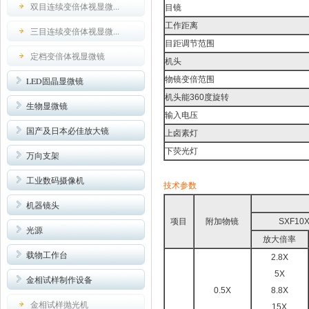
双目连续变倍体视显微...
目镜
工作距离
三目连续变倍体视显微...
目距调节范围
定档变倍体视显微镜
机头
物镜变倍范围
LED固晶显微镜
机头能360度旋转
生物显微镜
输入电压
国产及日本必佳放大镜
上卤素灯
下荧光灯
万向支架
工业数码摄像机
技术参数
机器镜头
项目
附加物镜
SXF10
光源
放大倍率
载物工作台
2.8X
5X
金相试样制作设备
0.5X
8.8X
金相试样抛光机
15X